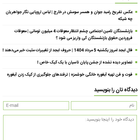
عکس تفریح رامبد جوان و همسر سومش در خارج | لباس اروپایی نگار جواهریان
چه شیکه
بازنشستگان تامین اجتماعی چشم انتظار معوقات 4 میلیون تومانی | معوقات
فروردین حقوق بازنشستگان کی واریز می شود ؟
فال ابجد امروز یکشنبه 5 مرداد 1404 | حروف ابجد از تغییرات مثبت خبر می‌دهند !
تصاویر دیده نشده از جشن پایان تاسیان با یک کیک خاص !
فوت و فن تهیه آبغوره خانگی خوشمزه | ترفندهای جلوگیری از کپک زدن آبغوره
دیدگاه تان را بنویسید