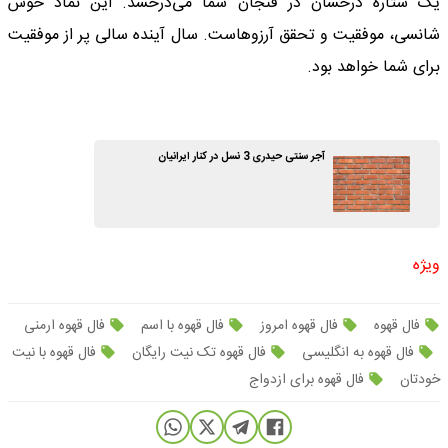
یک ستاره درخشان در فنجان شما می‌درخشد. این نماد خوش
شانسی، موفقیت و تحقق آرزوهاست. سال آینده سالی پر از موفقیت
برای شما خواهد بود.
آجر سنتی حیدری 3 نسل در کنار ایرانیان
ویژه
فال قهوه
فال قهوه امروز
فال قهوه با اسم
فال قهوه ارمنی
فال قهوه به انگلیسی
فال قهوه تک نیت رایگان
فال قهوه با نیت
خودتان
فال قهوه برای ازدواج