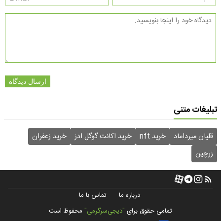
ارسال دیدگاه
تبلیغات متنی
قلیان میرداماد
خرید nft
خرید اکانت گوگل ادز
خرید زعفران
زرچین
درباره ما
تماس با ما
تمامی حقوق برای
"دیجی‌سرگرمی"
محفوظ است