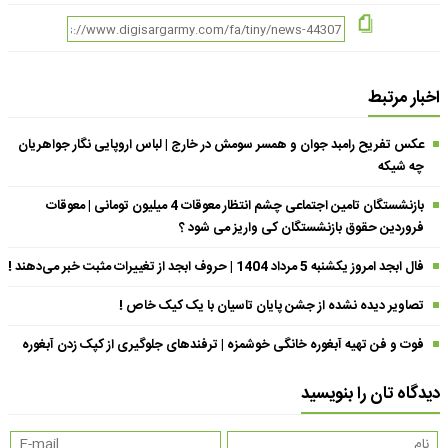
اخبار مرتبط
عکس تفریح رامبد جوان و همسر سومش در خارج | لباس اروپایی نگار جواهریان
چه شیکه
بازنشستگان تامین اجتماعی چشم انتظار معوقات 4 میلیون تومانی | معوقات
فروردین حقوق بازنشستگان کی واریز می شود ؟
فال ابجد امروز یکشنبه 5 مرداد 1404 | حروف ابجد از تغییرات مثبت خبر می‌دهند !
تصاویر دیده نشده از جشن پایان تاسیان با یک کیک خاص !
فوت و فن تهیه آبغوره خانگی خوشمزه | ترفندهای جلوگیری از کپک زدن آبغوره
دیدگاه تان را بنویسید