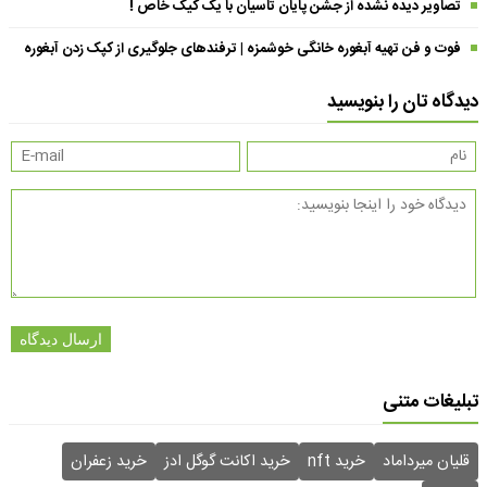
تصاویر دیده نشده از جشن پایان تاسیان با یک کیک خاص !
فوت و فن تهیه آبغوره خانگی خوشمزه | ترفندهای جلوگیری از کپک زدن آبغوره
دیدگاه تان را بنویسید
ارسال دیدگاه
تبلیغات متنی
قلیان میرداماد
خرید nft
خرید اکانت گوگل ادز
خرید زعفران