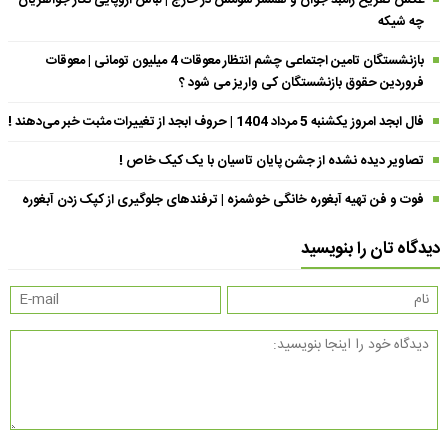
عکس تفریح رامبد جوان و همسر سومش در خارج | لباس اروپایی نگار جواهریان
چه شیکه
بازنشستگان تامین اجتماعی چشم انتظار معوقات 4 میلیون تومانی | معوقات
فروردین حقوق بازنشستگان کی واریز می شود ؟
فال ابجد امروز یکشنبه 5 مرداد 1404 | حروف ابجد از تغییرات مثبت خبر می‌دهند !
تصاویر دیده نشده از جشن پایان تاسیان با یک کیک خاص !
فوت و فن تهیه آبغوره خانگی خوشمزه | ترفندهای جلوگیری از کپک زدن آبغوره
دیدگاه تان را بنویسید