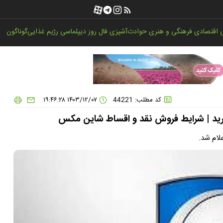
اقتصادی
فرهنگی و هنری
حوادث
آشپزی
فال روز
دیپلماسی
رژیم غذایی
گوناگون
کد مطلب: 44221
۱۴۰۳/۱۲/۰۷ ۱۹:۴۶:۲۸
خرید | شرایط فروش نقد و اقساط شاین مکس