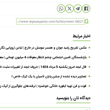
اخبار مرتبط
عکس تفریح رامبد جوان و همسر سومش در خارج | لباس اروپایی نگار
بازنشستگان تامین اجتماعی چشم انتظار معوقات 4 میلیون تومانی | معوقات فروردین حقوق بازنشستگان کی واریز می شود ؟
فال ابجد امروز یکشنبه 5 مرداد 1404 | حروف ابجد از تغییرات مثبت خبر می‌دهند !
تصاویر دیده نشده از جشن پایان تاسیان با یک کیک خاص !
فوت و فن تهیه آبغوره خانگی خوشمزه | ترفندهای جلوگیری از کپک زد
دیدگاه تان را بنویسید