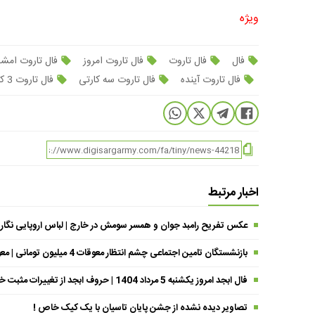
ویژه
فال
فال تاروت
فال تاروت امروز
فال تاروت ام
فال تاروت آینده
فال تاروت سه کارتی
فال تاروت 3 کارتی
اخبار مرتبط
عکس تفریح رامبد جوان و همسر سومش در خارج | لباس اروپایی نگار
بازنشستگان تامین اجتماعی چشم انتظار معوقات 4 میلیون تومانی | معوقات فروردین حقوق بازنشستگان کی واریز می شود ؟
فال ابجد امروز یکشنبه 5 مرداد 1404 | حروف ابجد از تغییرات مثبت خبر می‌دهند !
تصاویر دیده نشده از جشن پایان تاسیان با یک کیک خاص !