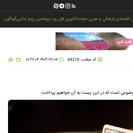
اقتصادی
فرهنگی و هنری
حوادث
آشپزی
فال روز
دیپلماسی
رژیم غذایی
گوناگون
کد مطلب: 44218
۱۴۰۳/۱۲/۰۷ ۱۸:۲۷:۰۴