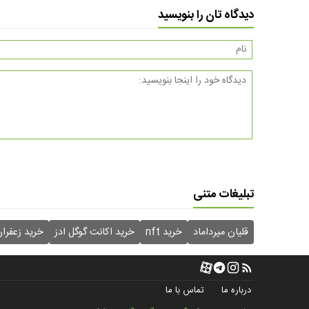
دیدگاه تان را بنویسید
تبلیغات متنی
قلیان میرداماد
خرید nft
خرید اکانت گوگل ادز
خرید زعفرا
درباره ما
تماس با ما