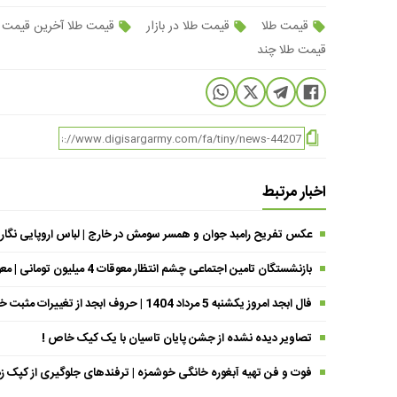
قیمت طلا
قیمت طلا در بازار
قیمت طلا آخرین قیمت
قیمت طلا چند
اخبار مرتبط
عکس تفریح رامبد جوان و همسر سومش در خارج | لباس اروپایی نگار
بازنشستگان تامین اجتماعی چشم انتظار معوقات 4 میلیون تومانی | معوقات فروردین حقوق بازنشستگان کی واریز می شود ؟
فال ابجد امروز یکشنبه 5 مرداد 1404 | حروف ابجد از تغییرات مثبت خبر می‌دهند !
تصاویر دیده نشده از جشن پایان تاسیان با یک کیک خاص !
فوت و فن تهیه آبغوره خانگی خوشمزه | ترفندهای جلوگیری از کپک زد