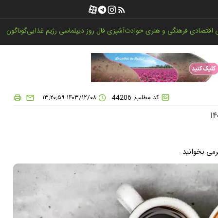
اقتصادی
فرهنگی و هنری
حوادث
آشپزی
فال روز
دیپلماسی
رژیم غذایی
گوناگون
کد مطلب: 44206
۱۴۰۳/۱۲/۰۸ ۱۳:۲۰:۵۹