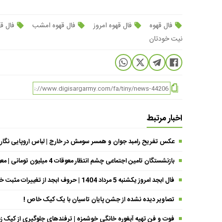
فال قهوه
فال قهوه امروز
فال قهوه امشب
فال قه
نیت خودتان
اخبار مرتبط
عکس تفریح رامبد جوان و همسر سومش در خارج | لباس اروپایی نگار
بازنشستگان تامین اجتماعی چشم انتظار معوقات 4 میلیون تومانی | معوقات فروردین حقوق بازنشستگان کی واریز می شود ؟
فال ابجد امروز یکشنبه 5 مرداد 1404 | حروف ابجد از تغییرات مثبت خبر می‌دهند !
تصاویر دیده نشده از جشن پایان تاسیان با یک کیک خاص !
فوت و فن تهیه آبغوره خانگی خوشمزه | ترفندهای جلوگیری از کپک زد