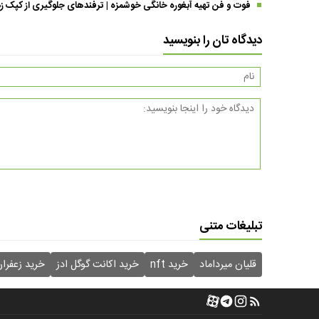
فوت و فن تهیه آبغوره خانگی خوشمزه | ترفندهای جلوگیری از کپک زد
دیدگاه تان را بنویسید
تبلیغات متنی
قلیان میرداماد
خرید nft
خرید اکانت گوگل ادز
خرید زعفرا