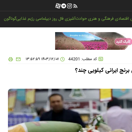
اقتصادی
فرهنگی و هنری
حوادث
آشپزی
فال روز
دیپلماسی
رژیم غذایی
گوناگون
کد مطلب: 44201
۱۴۰۳/۱۲/۰۷ ۱۳:۵۲:۵۹
 برنج ایرانی کیلویی چند؟