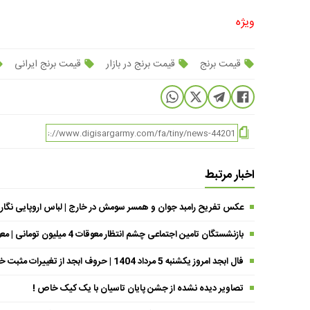
ویژه
قیمت برنج
قیمت برنج در بازار
قیمت برنج ایرانی
اخبار مرتبط
عکس تفریح رامبد جوان و همسر سومش در خارج | لباس اروپایی نگار
بازنشستگان تامین اجتماعی چشم انتظار معوقات 4 میلیون تومانی | معوقات فروردین حقوق بازنشستگان کی واریز می شود ؟
فال ابجد امروز یکشنبه 5 مرداد 1404 | حروف ابجد از تغییرات مثبت خبر می‌دهند !
تصاویر دیده نشده از جشن پایان تاسیان با یک کیک خاص !