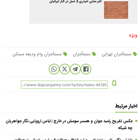
آجر سنتی حیدری 3 نسل در کنار ایرانیان
ویژه
مستأجران تهرانی
مستأجران
مستأجران وام ودیعه مسکن
اخبار مرتبط
عکس تفریح رامبد جوان و همسر سومش در خارج | لباس اروپایی نگار جواهریان
چه شیکه