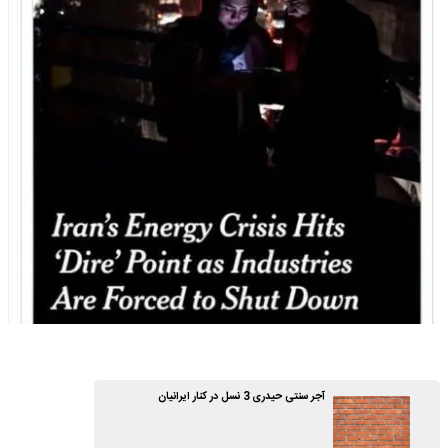
آجر سنتی حیدری 3 نسل در کنار ایرانیان