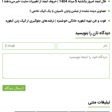
فال ابجد امروز یکشنبه 5 مرداد 1404 | حروف ابجد از تغییرات مثبت خبر می‌دهند !
تصاویر دیده نشده از جشن پایان تاسیان با یک کیک خاص !
فوت و فن تهیه آبغوره خانگی خوشمزه | ترفندهای جلوگیری از کپک زدن آبغوره
دیدگاه تان را بنویسید
ارسال دیدگاه
تبلیغات متنی