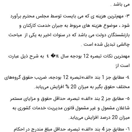
می باشد .
٣- مهم‌ترین هزینه ی که می بایست توسط مجلس محترم برآورد
شود ، موضوع هزینه های مربوط به جبران خدمت کارکنان و
بازنشستگان دولت می باشد که در سنوات اخیر به یکی از مباحث
چالشی تبدیل شده است .
مهمترین نکات تبصره 12 بودجه سال ١٤� ٤ به شرح ذیل عبارت
است از:
٤- مطابق جز 1 بند «الف»تبصره 12 بودجه، ضریب حقوق گروه‌های
مختلف حقوق بگیر به میزان 20 % افزایش می‌یابد.
٥- مطابق جز 2 بند «الف» تبصره، حداقل حقوق و مزایای مستمر
شاغلان مشمول و غیر مشمول قانون مدیریت خدمات کشوری به
میزان 20 درصد افزایش می‌یابد.
٦- مطابق جز 4 بند «الف» تبصره، حداقل مبلغ مندرج در احکام