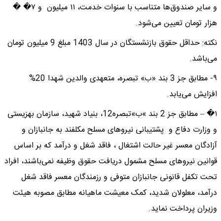
و سایر صندوق‌ها متناسب با سنوات خدمت، ١١ میلیون و ٧� �
هزار تومان تعیین می‌شود.
نکته: حداقل حقوق بازنشستگان در سال 1403 مبلغ 9 میلیون تومان
می‌باشد.
٩- مطابق جز 3 بند «ب» تبصره، متعهدی والدین شهدا 20%
افزایش می‌یابد.
١� – مطابق جز 2 بند »ب»تبصره12، بنیاد شهید، سازمان بهزیستی
و وزارت دفاع و پشتیبانی نیروهای مسلح مکلفند به جانبازان و
آزادگان معسر غیر حالت اشتغال ، فاقد شغل و درآمد که بر اساس
قوانین نیروهای مسلح مشمول دریافت حقوق وظیفه نمی‌باشند، افراد
تحت تکفل قانونی جانبازان متوفی و رزمندگان معسر فاقد شغل
درآمد، معلولان شدید، کمک معیشت ماهیانه مطابق مصوبه هیئت
وزیران پرداخت نماید.