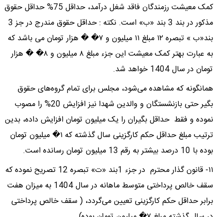
کمک معیشت رزمندگان فاقد شغل درآمد، حداقل 75% حداقل حقوق
مذکور در بند 3 بند «ب» است. نکته : حداقل حقوق مندرج در جز 3
بند«ب » تبصره ١٢ مبلغ ١١ میلیون و ٧� � هزار تومان می باشد که
به عبارت بهتر کمک معیشت این جزء مبلغ ٨ میلیون و ٨� � هزار
تومان در سال 1404 خواهد شد.
همانگونه که مشاهده می‌شود، مجلس برای تمام گروه‌های حقوق
بگیر حتی بازنشستگان و والدین شهدا نیز افزایش 20% را مصوب
نموده و فقط حداقل بگیران را یک میلیون تومان افزایش داده، بدین
ترتیب مبلغ حداقل حکم کارگزینی سال گذشته که ١� میلیون تومان
بوده با 10 درصد بیشتر به رقم 13 میلیون تومان رسانده است.
١١- قانون گذار محترم در جزء 1بند «ت» تبصره 12 تصریح نموده که
سقف خالص پرداختی متوسط ماهانه در سال 1404 به میزان هفت
برابر حداقل حکم کارگزینی تعیین می‌گردد، ( سقف خالص پرداختی
در سال گذشته مبلغ ٧� میلیون تومان بوده).