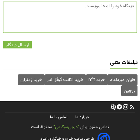
ارسال دیدگاه
تبلیغات متنی
قلیان میرداماد
خرید nft
خرید اکانت گوگل ادز
خرید زعفران
زرچین
درباره ما
تماس با ما
تمامی حقوق برای
"دیجی‌سرگرمی"
محفوظ است
طراحی سایت خبری و خبرگزاری آسام