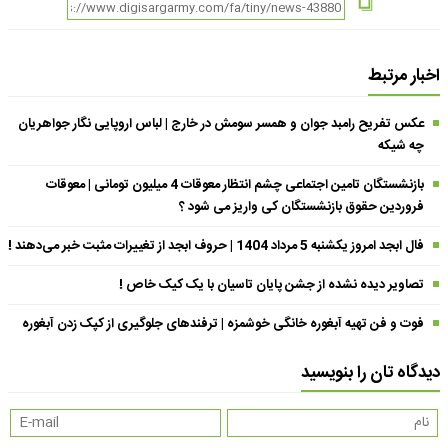
اخبار مرتبط
عکس تفریح رامبد جوان و همسر سومش در خارج | لباس اروپایی نگار جواهریان
چه شیکه
بازنشستگان تامین اجتماعی چشم انتظار معوقات 4 میلیون تومانی | معوقات
فروردین حقوق بازنشستگان کی واریز می شود ؟
فال ابجد امروز یکشنبه 5 مرداد 1404 | حروف ابجد از تغییرات مثبت خبر می‌دهند !
تصاویر دیده نشده از جشن پایان تاسیان با یک کیک خاص !
فوت و فن تهیه آبغوره خانگی خوشمزه | ترفندهای جلوگیری از کپک زدن آبغوره
دیدگاه تان را بنویسید