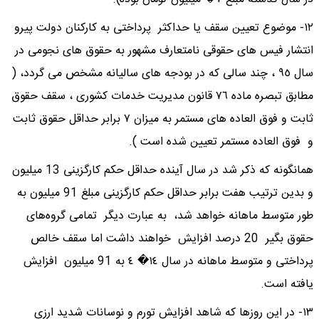
١٢- موضوع تعیین سقف یا حداکثر پرداختی به کارکنان دولت پیرو
انتشار فیس های حقوقی نامتعارف مشهور به حقوق های نجومی در
سال ٩٥ ، چند سالی که در بودجه های سالیانه مشخص می گردد، (
مطابق تبصره ماده ٧٦ قانون مدیریت خدمات کشوری ، سقف حقوق
ثابت و فوق العاده های مستمر به میزان ٧ برابر حداقل حقوق ثابت
و فوق العاده مستمر تعیین شده است ).
همانگونه که ذکر شد در سال آینده حداقل حکم کارگزینی 13 میلیون
و بدین ترتیب هفت برابر حداقل حکم کارگزینی مبلغ 91 میلیون به
طور متوسط ماهانه خواهد شد، به عبارت دیگر تمامی گروه‌های
حقوق بگیر 20 درصد افزایش خواهند داشت اما سقف خالص
پرداختی و متوسط ماهانه در سال ١٤� ٤ به 91 میلیون افزایش
یافته است.
١٣- در این روزها که شاهد افزایش تورم و نوسانات شدید ارزی