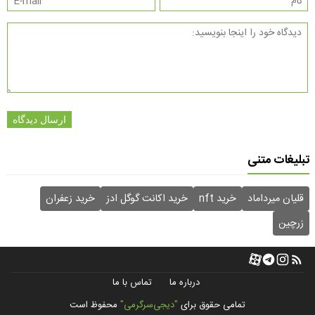
ارسال دیدگاه
تبلیغات متنی
قلیان میرداماد
خرید nft
خرید اکانت گوگل ادز
خرید زعفران
زرچین
درباره ما
تماس با ما
تمامی حقوق برای
"دیجی‌سرگرمی"
محفوظ است