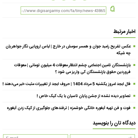
اخبار مرتبط
عکس تفریح رامبد جوان و همسر سومش در خارج | لباس اروپایی نگار جواهریان
چه شیکه
بازنشستگان تامین اجتماعی چشم انتظار معوقات 4 میلیون تومانی | معوقات
فروردین حقوق بازنشستگان کی واریز می شود ؟
فال ابجد امروز یکشنبه 5 مرداد 1404 | حروف ابجد از تغییرات مثبت خبر می‌دهند !
تصاویر دیده نشده از جشن پایان تاسیان با یک کیک خاص !
فوت و فن تهیه آبغوره خانگی خوشمزه | ترفندهای جلوگیری از کپک زدن آبغوره
دیدگاه تان را بنویسید