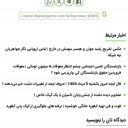
اخبار مرتبط
عکس تفریح رامبد جوان و همسر سومش در خارج | لباس اروپایی نگار جواهریان
چه شیکه
بازنشستگان تامین اجتماعی چشم انتظار معوقات 4 میلیون تومانی | معوقات
فروردین حقوق بازنشستگان کی واریز می شود ؟
فال ابجد امروز یکشنبه 5 مرداد 1404 | حروف ابجد از تغییرات مثبت خبر می‌دهند !
تصاویر دیده نشده از جشن پایان تاسیان با یک کیک خاص !
فوت و فن تهیه آبغوره خانگی خوشمزه | ترفندهای جلوگیری از کپک زدن آبغوره
دیدگاه تان را بنویسید