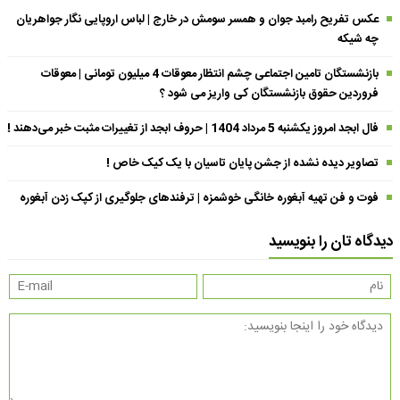
عکس تفریح رامبد جوان و همسر سومش در خارج | لباس اروپایی نگار جواهریان
چه شیکه
بازنشستگان تامین اجتماعی چشم انتظار معوقات 4 میلیون تومانی | معوقات
فروردین حقوق بازنشستگان کی واریز می شود ؟
فال ابجد امروز یکشنبه 5 مرداد 1404 | حروف ابجد از تغییرات مثبت خبر می‌دهند !
تصاویر دیده نشده از جشن پایان تاسیان با یک کیک خاص !
فوت و فن تهیه آبغوره خانگی خوشمزه | ترفندهای جلوگیری از کپک زدن آبغوره
دیدگاه تان را بنویسید