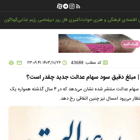
اقتصادی
فرهنگی و هنری
حوادث
آشپزی
فال روز
دیپلماسی
رژیم غذایی
گوناگون
کد مطلب: 43688
۱۴۰۳/۱۱/۲۶ ۲۳:۰۹:۴۱
 | مبلغ دقیق سود سهام عدالت جدید چقدر است؟
نگاهی به جدول زمان‌بندی واریز سود سهام عدالت که در سامانه سهام عدالت منتشر شده نشان می‌دهد که در ۴ سال گذشته همواره یک
ظار می‌رود امسال نیز چنین اتفاقی رخ دهد.