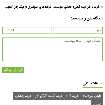
فوت و فن تهیه آبغوره خانگی خوشمزه | ترفندهای جلوگیری از کپک زدن آبغوره
دیدگاه تان را بنویسید
ارسال دیدگاه
تبلیغات متنی
قلیان میرداماد
خرید nft
خرید اکانت گوگل ادز
خرید زعفران
زرچین