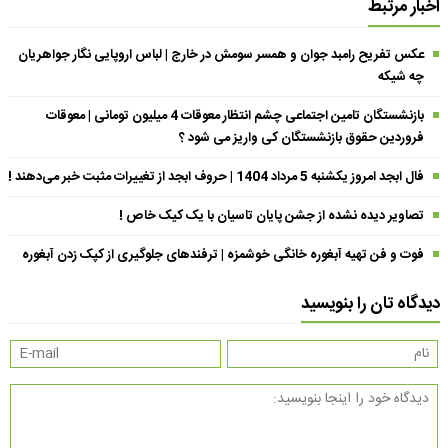
اخبار مرتبط
عکس تفریح رامبد جوان و همسر سومش در خارج | لباس اروپایی نگار جواهریان
چه شیکه
بازنشستگان تامین اجتماعی چشم انتظار معوقات 4 میلیون تومانی | معوقات
فروردین حقوق بازنشستگان کی واریز می شود ؟
فال ابجد امروز یکشنبه 5 مرداد 1404 | حروف ابجد از تغییرات مثبت خبر می‌دهند !
تصاویر دیده نشده از جشن پایان تاسیان با یک کیک خاص !
فوت و فن تهیه آبغوره خانگی خوشمزه | ترفندهای جلوگیری از کپک زدن آبغوره
دیدگاه تان را بنویسید