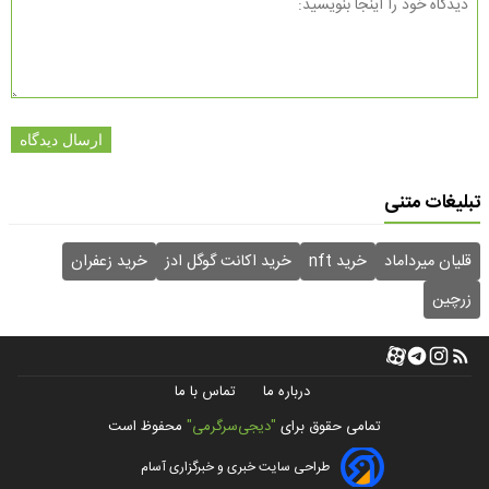
ارسال دیدگاه
تبلیغات متنی
قلیان میرداماد
خرید nft
خرید اکانت گوگل ادز
خرید زعفران
زرچین
درباره ما
تماس با ما
تمامی حقوق برای
"دیجی‌سرگرمی"
محفوظ است
طراحی سایت خبری و خبرگزاری آسام