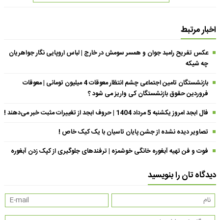
اخبار مرتبط
عکس تفریح رامبد جوان و همسر سومش در خارج | لباس اروپایی نگار جواهریان
چه شیکه
بازنشستگان تامین اجتماعی چشم انتظار معوقات 4 میلیون تومانی | معوقات
فروردین حقوق بازنشستگان کی واریز می شود ؟
فال ابجد امروز یکشنبه 5 مرداد 1404 | حروف ابجد از تغییرات مثبت خبر می‌دهند !
تصاویر دیده نشده از جشن پایان تاسیان با یک کیک خاص !
فوت و فن تهیه آبغوره خانگی خوشمزه | ترفندهای جلوگیری از کپک زدن آبغوره
دیدگاه تان را بنویسید