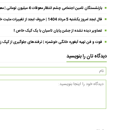
بازنشستگان تامین اجتماعی چشم انتظار معوقات 4 میلیون تومانی | معوقات فروردین حقوق بازنشستگان کی واریز می شود ؟
فال ابجد امروز یکشنبه 5 مرداد 1404 | حروف ابجد از تغییرات مثبت خبر می‌دهند !
تصاویر دیده نشده از جشن پایان تاسیان با یک کیک خاص !
فوت و فن تهیه آبغوره خانگی خوشمزه | ترفندهای جلوگیری از کپک زد
دیدگاه تان را بنویسید