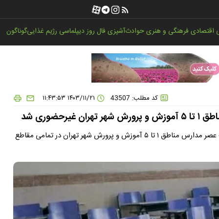
اقتصادی
فرهنگی و هنری
حوادث
آشپزی
فال روز
دیپلماسی
رژیم غذایی
گوناگون
کد مطلب: 43507
۱۴۰۳/۱۱/۲۱ ۱۱:۴۳:۵۳
حضوری شد
به علت برودت هوا و یخبندان ناشی از بارش برف؛ فعالیت نوبت عصر مدارس مناطق ۱ تا ۵ آموزش و پرورش شهر تهران در تمامی مقاطع