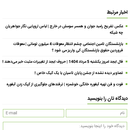
اخبار مرتبط
عکس تفریح رامبد جوان و همسر سومش در خارج | لباس اروپایی نگار جواهریان
چه شیکه
بازنشستگان تامین اجتماعی چشم انتظار معوقات 4 میلیون تومانی | معوقات
فروردین حقوق بازنشستگان کی واریز می شود ؟
فال ابجد امروز یکشنبه 5 مرداد 1404 | حروف ابجد از تغییرات مثبت خبر می‌دهند !
تصاویر دیده نشده از جشن پایان تاسیان با یک کیک خاص !
فوت و فن تهیه آبغوره خانگی خوشمزه | ترفندهای جلوگیری از کپک زدن آبغوره
دیدگاه تان را بنویسید