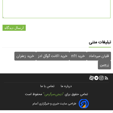
ارسال دیدگاه
تبلیغات متنی
قلیان میرداماد
خرید nft
خرید اکانت گوگل ادز
خرید زعفران
زرچین
درباره ما
تماس با ما
تمامی حقوق برای
"دیجی‌سرگرمی"
محفوظ است
طراحی سایت خبری و خبرگزاری آسام