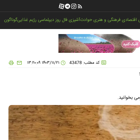
اقتصادی
فرهنگی و هنری
حوادث
آشپزی
فال روز
دیپلماسی
رژیم غذایی
گوناگون
کد مطلب: 43478
۱۴۰۳/۱۱/۲۱ ۱۳:۲۰:۰۹