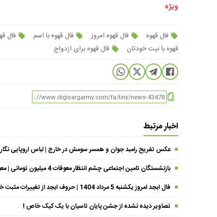
ویژه
فال قهوه
فال قهوه امروز
فال قهوه با اسم
فال قه
قهوه با نیت خودتان
فال قهوه برای ازدواج
اخبار مرتبط
عکس تفریح رامبد جوان و همسر سومش در خارج | لباس اروپایی نگار
بازنشستگان تامین اجتماعی چشم انتظار معوقات 4 میلیون تومانی | معوقات فروردین حقوق بازنشستگان کی واریز می شود ؟
فال ابجد امروز یکشنبه 5 مرداد 1404 | حروف ابجد از تغییرات مثبت خبر می‌دهند !
تصاویر دیده نشده از جشن پایان تاسیان با یک کیک خاص !