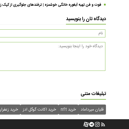
فوت و فن تهیه آبغوره خانگی خوشمزه | ترفندهای جلوگیری از کپک زد
دیدگاه تان را بنویسید
تبلیغات متنی
قلیان میرداماد
خرید nft
خرید اکانت گوگل ادز
خرید زعفرا