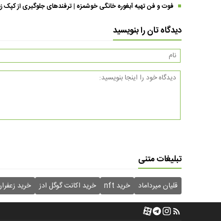
فوت و فن تهیه آبغوره خانگی خوشمزه | ترفندهای جلوگیری از کپک زد
دیدگاه تان را بنویسید
تبلیغات متنی
قلیان میرداماد
خرید nft
خرید اکانت گوگل ادز
خرید زعفرا