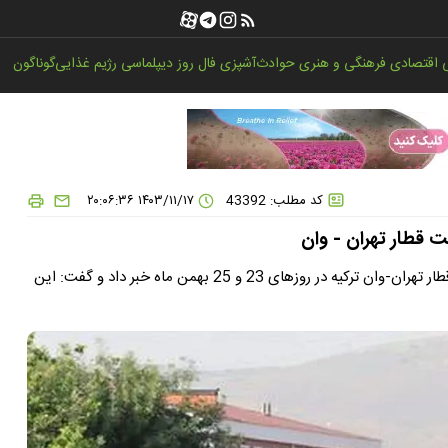
اقتصادی
فرهنگی و هنری
حوادث
آشپزی
فال روز
دیپلماسی
رژیم غذایی
گوناگون
کد مطلب: 43392
۱۴۰۳/۱۱/۱۷ ۲۰:۰۶:۳۶
 قطار تهران - وان
مدیرعامل راه آهن جمهوری اسلامی ایران از پیش‌فروش بلیت‌ قطار تهران-وان ترکیه در روزهای 23 و 25 بهمن ماه خبر داد و گفت: این