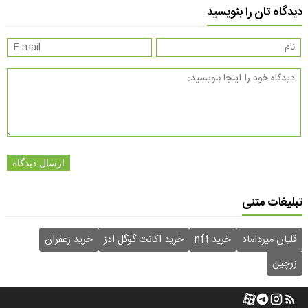
دیدگاه تان را بنویسید
ارسال دیدگاه
تبلیغات متنی
قلیان میرداماد
خرید nft
خرید اکانت گوگل ادز
خرید زعفران
زرچین