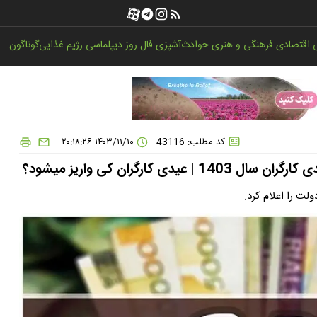
اقتصادی
فرهنگی و هنری
حوادث
آشپزی
فال روز
دیپلماسی
رژیم غذایی
گوناگون
کد مطلب: 43116
۱۴۰۳/۱۱/۱۰ ۲۰:۱۸:۲۶
ارگران کی واریز میشود؟
لت را اعلام کرد.