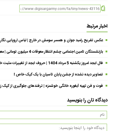
اخبار مرتبط
عکس تفریح رامبد جوان و همسر سومش در خارج | لباس اروپایی نگار
بازنشستگان تامین اجتماعی چشم انتظار معوقات 4 میلیون تومانی | معوقات فروردین حقوق بازنشستگان کی واریز می شود ؟
فال ابجد امروز یکشنبه 5 مرداد 1404 | حروف ابجد از تغییرات مثبت خبر می‌دهند !
تصاویر دیده نشده از جشن پایان تاسیان با یک کیک خاص !
فوت و فن تهیه آبغوره خانگی خوشمزه | ترفندهای جلوگیری از کپک زد
دیدگاه تان را بنویسید