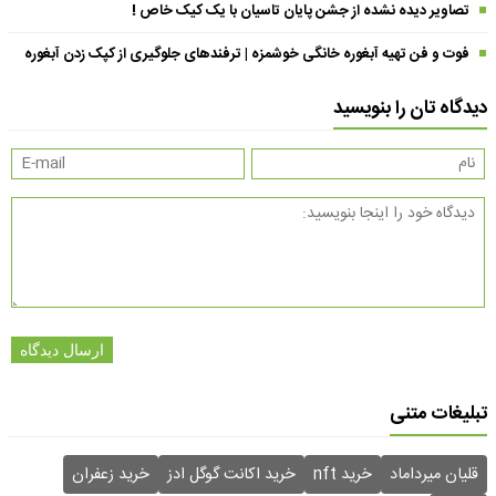
تصاویر دیده نشده از جشن پایان تاسیان با یک کیک خاص !
فوت و فن تهیه آبغوره خانگی خوشمزه | ترفندهای جلوگیری از کپک زدن آبغوره
دیدگاه تان را بنویسید
ارسال دیدگاه
تبلیغات متنی
قلیان میرداماد
خرید nft
خرید اکانت گوگل ادز
خرید زعفران