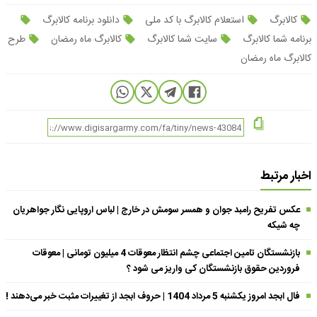
کالابرگ
استعلام کالابرگ با کد ملی
دانلود برنامه کالابرگ
برنامه شما کالابرگ
سایت شما کالابرگ
کالابرگ ماه رمضان
طرح
کالابرگ ماه رمضان
اخبار مرتبط
عکس تفریح رامبد جوان و همسر سومش در خارج | لباس اروپایی نگار جواهریان
چه شیکه
بازنشستگان تامین اجتماعی چشم انتظار معوقات 4 میلیون تومانی | معوقات
فروردین حقوق بازنشستگان کی واریز می شود ؟
فال ابجد امروز یکشنبه 5 مرداد 1404 | حروف ابجد از تغییرات مثبت خبر می‌دهند !