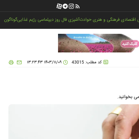
اقتصادی
فرهنگی و هنری
حوادث
آشپزی
فال روز
دیپلماسی
رژیم غذایی
گوناگون
کد مطلب: 43015
۱۴۰۳/۱۱/۰۹ ۱۳:۲۳:۴۳