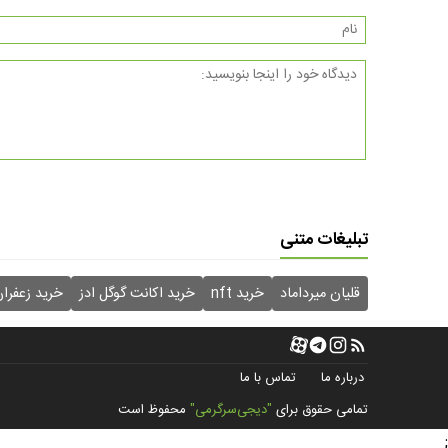
تبلیغات متنی
قلیان میرداماد
خرید nft
خرید اکانت گوگل ادز
خرید زعفرا
درباره ما
تماس با ما
تمامی حقوق برای
"دیجی‌سرگرمی"
محفوظ است
;