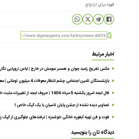
قهوه برای ازدواج
اخبار مرتبط
عکس تفریح رامبد جوان و همسر سومش در خارج | لباس اروپایی نگار
بازنشستگان تامین اجتماعی چشم انتظار معوقات 4 میلیون تومانی | معوقات فروردین حقوق بازنشستگان کی واریز می شود ؟
فال ابجد امروز یکشنبه 5 مرداد 1404 | حروف ابجد از تغییرات مثبت خبر می‌دهند !
تصاویر دیده نشده از جشن پایان تاسیان با یک کیک خاص !
فوت و فن تهیه آبغوره خانگی خوشمزه | ترفندهای جلوگیری از کپک زد
دیدگاه تان را بنویسید