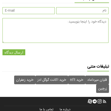
ارسال دیدگاه
تبلیغات متنی
قلیان میرداماد
خرید nft
خرید اکانت گوگل ادز
خرید زعفران
زرچین
درباره ما
تماس با ما