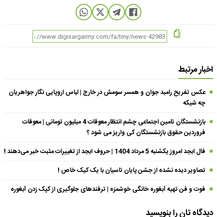
اخبار مرتبط
عکس تفریح رامبد جوان و همسر سومش در خارج | لباس اروپایی نگار جواهریان
چه شیکه
بازنشستگان تامین اجتماعی چشم انتظار معوقات 4 میلیون تومانی | معوقات
فروردین حقوق بازنشستگان کی واریز می شود ؟
فال ابجد امروز یکشنبه 5 مرداد 1404 | حروف ابجد از تغییرات مثبت خبر می‌دهند !
تصاویر دیده نشده از جشن پایان تاسیان با یک کیک خاص !
فوت و فن تهیه آبغوره خانگی خوشمزه | ترفندهای جلوگیری از کپک زدن آبغوره
دیدگاه تان را بنویسید