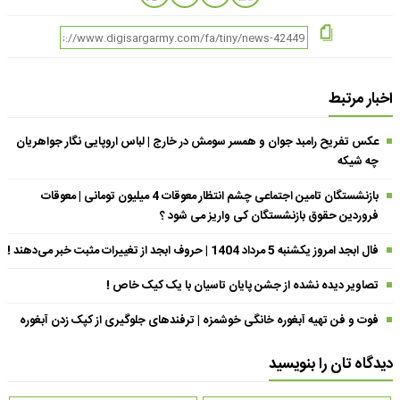
اخبار مرتبط
عکس تفریح رامبد جوان و همسر سومش در خارج | لباس اروپایی نگار جواهریان
چه شیکه
بازنشستگان تامین اجتماعی چشم انتظار معوقات 4 میلیون تومانی | معوقات
فروردین حقوق بازنشستگان کی واریز می شود ؟
فال ابجد امروز یکشنبه 5 مرداد 1404 | حروف ابجد از تغییرات مثبت خبر می‌دهند !
تصاویر دیده نشده از جشن پایان تاسیان با یک کیک خاص !
فوت و فن تهیه آبغوره خانگی خوشمزه | ترفندهای جلوگیری از کپک زدن آبغوره
دیدگاه تان را بنویسید