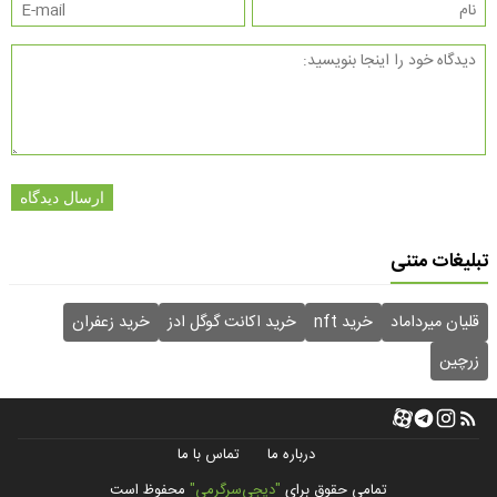
ارسال دیدگاه
تبلیغات متنی
قلیان میرداماد
خرید nft
خرید اکانت گوگل ادز
خرید زعفران
زرچین
درباره ما
تماس با ما
تمامی حقوق برای
"دیجی‌سرگرمی"
محفوظ است