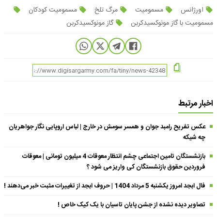
اورژانس
مسمومیت
مرگ تلخ
مسمومیت کودکان
مسمومیت با گاز مونوکسیدکربن
گاز مونوکسیدکربن
اخبار مرتبط
عکس تفریح رامبد جوان و همسر سومش در خارج | لباس اروپایی نگار جواهریان
چه شیکه
بازنشستگان تامین اجتماعی چشم انتظار معوقات 4 میلیون تومانی | معوقات
فروردین حقوق بازنشستگان کی واریز می شود ؟
فال ابجد امروز یکشنبه 5 مرداد 1404 | حروف ابجد از تغییرات مثبت خبر می‌دهند !
تصاویر دیده نشده از جشن پایان تاسیان با یک کیک خاص !