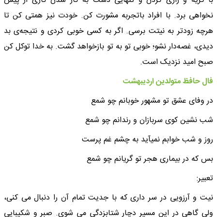
با گریه و زاری کردن و تنهایی دست به کار شدن کاری از پیش
نخواهی برد. با افراد باتجربه مشورت کن. خودت نیز همتی کن تا
هرچه زودتر به نیتت برسی. اگر به کسی خوبی کردی و نتیجه‌ی بد
دیدی، غصه‌دار نشو؛ خوبی تو به تو بازخواهد گشت. به خدا توکل کن
صبح امید نزدیک است.
فال حافظ متولدین اردیبهشت
در وفای عشق تو مشهور خوبانم چو شمع
شب نشین کوی سربازان و رندانم چو شمع
روز و شب خوابم نمی​آید به چشم غم پرست
بس که در بیماری هجر تو گریانم چو شمع
تعبیر:
نیت و آرزویی در سر داری که با جدیت تمام آن را دنبال می کنی،
ولی گاهی در این مسیر دچار شتابزدگی می شوی. صبر و شکیبایی