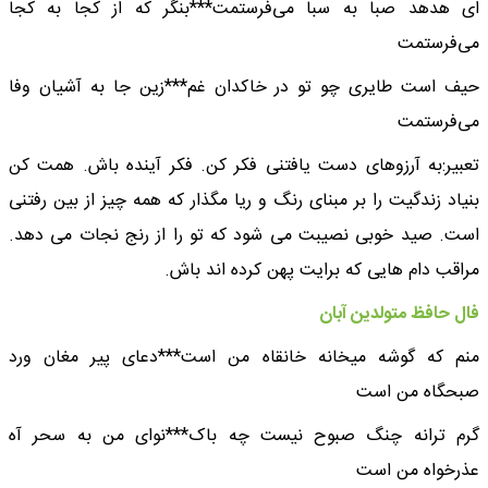
ای هدهد صبا به سبا می‌فرستمت***بنگر که از کجا به کجا
می‌فرستمت
حیف است طایری چو تو در خاکدان غم***زین جا به آشیان وفا
می‌فرستمت
تعبیر:به آرزوهای دست یافتنی فکر کن. فکر آینده باش. همت کن
بنیاد زندگیت را بر مبنای رنگ و ریا مگذار که همه چیز از بین رفتنی
است. صید خوبی نصیبت می شود که تو را از رنج نجات می دهد.
مراقب دام هایی که برایت پهن کرده اند باش.
فال حافظ متولدین آبان
منم که گوشه میخانه خانقاه من است***دعای پیر مغان ورد
صبحگاه من است
گرم ترانه چنگ صبوح نیست چه باک***نوای من به سحر آه
عذرخواه من است