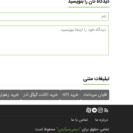
دیدگاه تان را بنویسید
تبلیغات متنی
قلیان میرداماد
خرید nft
خرید اکانت گوگل ادز
خرید زعفرا
درباره ما
تماس با ما
تمامی حقوق برای
"دیجی‌سرگرمی"
محفوظ است