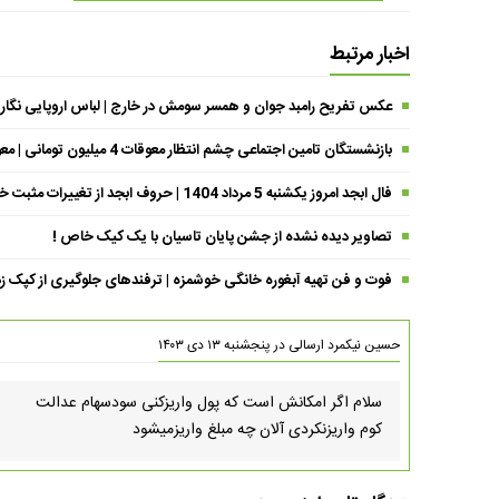
اخبار مرتبط
عکس تفریح رامبد جوان و همسر سومش در خارج | لباس اروپایی نگار
بازنشستگان تامین اجتماعی چشم انتظار معوقات 4 میلیون تومانی | معوقات فروردین حقوق بازنشستگان کی واریز می شود ؟
فال ابجد امروز یکشنبه 5 مرداد 1404 | حروف ابجد از تغییرات مثبت خبر می‌دهند !
تصاویر دیده نشده از جشن پایان تاسیان با یک کیک خاص !
فوت و فن تهیه آبغوره خانگی خوشمزه | ترفندهای جلوگیری از کپک زد
حسین نیکمرد
ارسالی در
پنجشنبه ۱۳ دی ۱۴۰۳
سلام اگر امکانش است که پول واریزکنی سودسهام عدالت
کوم واریزنکردی آلان چه مبلغ واریزمیشود