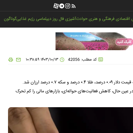
اقتصادی
فرهنگی و هنری
حوادث
آشپزی
فال روز
دیپلماسی
رژیم غذایی
گوناگون
کد مطلب: 42056
۱۴۰۳/۱۰/۱۳ ۱۰:۳۸:۵۹
قیمت طلا، سکه و دلار در روز چهارشنبه کاهشی بود؛ به طوری که قیمت دلار ۰.۰۹ درصد، طلا ۰.۴ درصد و سکه ۰.۷ درصد ارزان شد.
ر عین حال، کاهش فعالیت‌های حواله‌ای، بازارهای مالی را کم تحرک