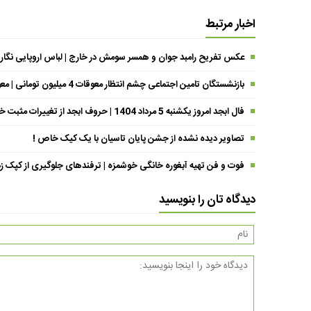
اخبار مرتبط
عکس تفریح رامبد جوان و همسر سومش در خارج | لباس اروپایی نگار
بازنشستگان تامین اجتماعی چشم انتظار معوقات 4 میلیون تومانی | معوقات فروردین حقوق بازنشستگان کی واریز می شود ؟
فال ابجد امروز یکشنبه 5 مرداد 1404 | حروف ابجد از تغییرات مثبت خبر می‌دهند !
تصاویر دیده نشده از جشن پایان تاسیان با یک کیک خاص !
فوت و فن تهیه آبغوره خانگی خوشمزه | ترفندهای جلوگیری از کپک زد
دیدگاه تان را بنویسید