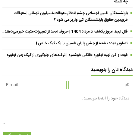
چه شیکه
بازنشستگان تامین اجتماعی چشم انتظار معوقات 4 میلیون تومانی | معوقات
فروردین حقوق بازنشستگان کی واریز می شود ؟
فال ابجد امروز یکشنبه 5 مرداد 1404 | حروف ابجد از تغییرات مثبت خبر می‌دهند !
تصاویر دیده نشده از جشن پایان تاسیان با یک کیک خاص !
فوت و فن تهیه آبغوره خانگی خوشمزه | ترفندهای جلوگیری از کپک زدن آبغوره
دیدگاه تان را بنویسید