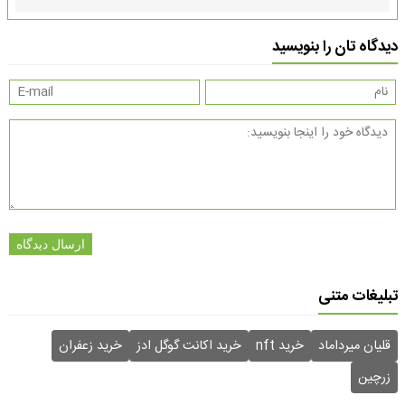
دیدگاه تان را بنویسید
ارسال دیدگاه
تبلیغات متنی
قلیان میرداماد
خرید nft
خرید اکانت گوگل ادز
خرید زعفران
زرچین