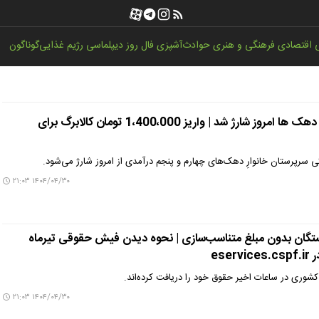
اقتصادی
فرهنگی و هنری
حوادث
آشپزی
فال روز
دیپلماسی
رژیم غذایی
گوناگون
فوری : حساب این دهک ها امروز شارژ شد | واریز 1،400،000 تومان کالابرگ برای
یکی سرپرستان خانوارِ دهک‌های چهارم و پنجم درآمدی از امروز شارژ می‌شود.
۱۴۰۴/۰۴/۳۰ ۲۱:۰۳
ستگان بدون مبلغ متناسب‌سازی | نحوه دیدن فیش حقوقی تیرماه
ese
شوری در ساعات اخیر حقوق خود را دریافت کرده‌اند.
۱۴۰۴/۰۴/۳۰ ۲۱:۰۳