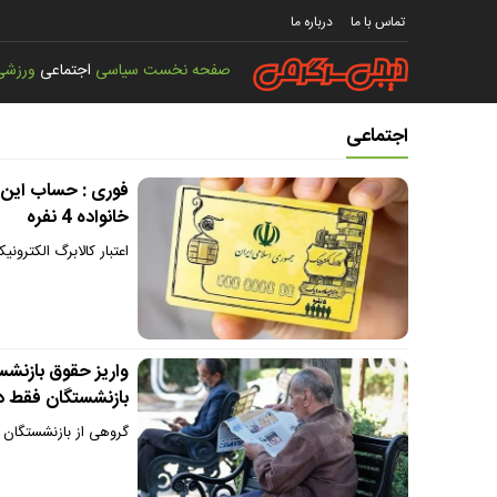
تماس با ما
درباره ما
صفحه نخست
سیاسی
اجتماعی
ورزشی
اجتماعی
خانواده 4 نفره
اعتبار کالابرگ الکترون
واریز حقوق بازنش
بازنشستگان فقط در rvices.cspf.ir
گروهی از بازنشستگان ک