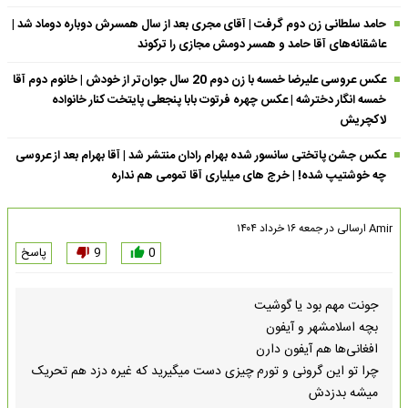
حامد سلطانی زن دوم گرفت | آقای مجری بعد از سال همسرش دوباره دوماد شد |
عاشقانه‌های آقا حامد و همسر دومش مجازی را ترکوند
عکس عروسی علیرضا خمسه با زن دوم 20 سال جوان‌تر از خودش | خانوم دوم آقا
خمسه انگار دخترشه | عکس چهره فرتوت بابا پنجعلی پایتخت کنار خانواده
لاکچریش
عکس جشن پاتختی سانسور شده بهرام رادان منتشر شد | آقا بهرام بعد از عروسی
چه خوشتیپ شده! | خرج های میلیاری آقا تمومی هم نداره
Amir
ارسالی در
جمعه ۱۶ خرداد ۱۴۰۴
0
9
پاسخ
جونت مهم بود یا گوشیت
بچه اسلامشهر و آیفون
افغانی‌ها هم آیفون دارن
چرا تو این گرونی و تورم چیزی دست میگیرید که غیره دزد هم تحریک
میشه بدزدش