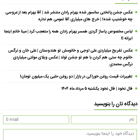
عکس جشن پاتختی سانسور شده بهرام رادان منتشر شد | آقا بهرام بعد از عروسی
چه خوشتیپ شده! | خرج های میلیاری آقا تمومی هم نداره
لباس مخصوص پاساژ گردی همسر بهرام رادان همه را متعجب کرد | مینا خانم اینجا
ایرانه !!
عکس تفریح میلیاردی علی اوجی و خانومش تو هندوستان | علی خان و نرگس
خانوم چه ستی هم کردن با هم تو جشن تولد | عکس ویلای مولتی میلیاردی
نرگس محمدی
تغییرات قیمت روغن خوراکی در بازار | دو روغن حلبی یک میلیون تومان!
فال نخود | فال نخود یکشنبه ۵ مرداد ماه ۱۴۰۴
دیدگاه تان را بنویسید