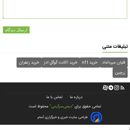
ارسال دیدگاه
تبلیغات متنی
قلیان میرداماد
خرید nft
خرید اکانت گوگل ادز
خرید زعفران
زرچین
درباره ما
تماس با ما
تمامی حقوق برای
"دیجی‌سرگرمی"
محفوظ است
طراحی سایت خبری و خبرگزاری آسام
;